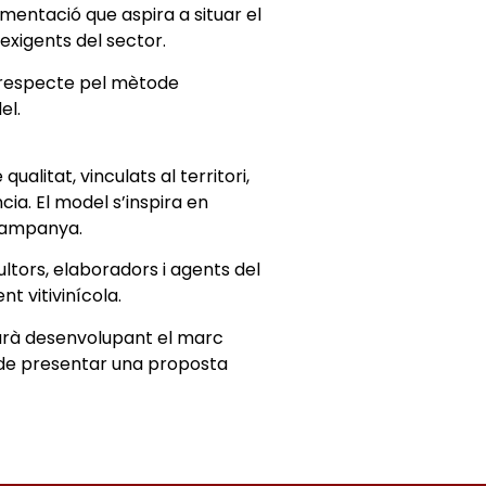
mentació que aspira a situar el
exigents del sector.
el respecte pel mètode
el.
ualitat, vinculats al territori,
cia. El model s’inspira en
Xampanya.
cultors, elaboradors i agents del
t vitivinícola.
uarà desenvolupant el marc
t de presentar una proposta