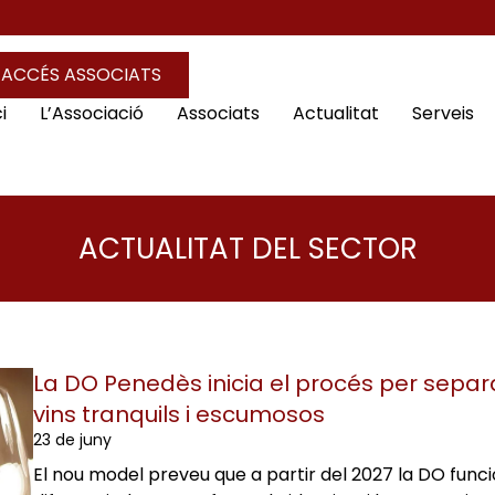
ACCÉS ASSOCIATS
i
L’Associació
Associats
Actualitat
Serveis
ACTUALITAT DEL SECTOR
La DO Penedès inicia el procés per separ
vins tranquils i escumosos
23 de juny
El nou model preveu que a partir del 2027 la DO func