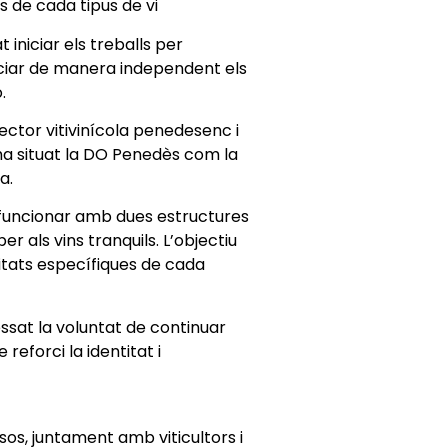
ts de cada tipus de vi
iniciar els treballs per
ciar de manera independent els
.
ector vitivinícola penedesenc i
ha situat la DO Penedès com la
a.
i funcionar amb dues estructures
r als vins tranquils. L’objectiu
sitats específiques de cada
ssat la voluntat de continuar
reforci la identitat i
os, juntament amb viticultors i