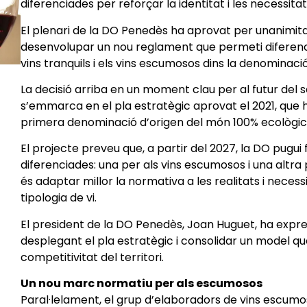
diferenciades per reforçar la identitat i les necessita
El plenari de la DO Penedès ha aprovat per unanimitat 
desenvolupar un nou reglament que permeti diferen
vins tranquils i els vins escumosos dins la denominació
La decisió arriba en un moment clau per al futur del s
s’emmarca en el pla estratègic aprovat el 2021, que 
primera denominació d’origen del món 100% ecològic
El projecte preveu que, a partir del 2027, la DO pugu
diferenciades: una per als vins escumosos i una altra pe
és adaptar millor la normativa a les realitats i neces
tipologia de vi.
El president de la DO Penedès, Joan Huguet, ha expre
desplegant el pla estratègic i consolidar un model que 
competitivitat del territori.
Un nou marc normatiu per als escumosos
Paral·lelament, el grup d’elaboradors de vins escumos