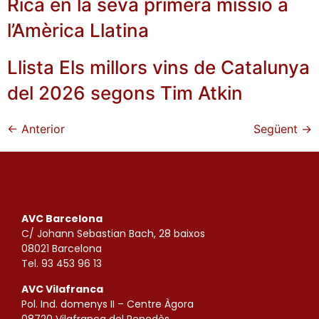
Rica en la seva primera missió a
l’Amèrica Llatina
Llista Els millors vins de Catalunya
del 2026 segons Tim Atkin
←
Anterior
Següent
→
AVC Barcelona
C/ Johann Sebastian Bach, 28 baixos
08021 Barcelona
Tel. 93 453 96 13
AVC Vilafranca
Pol. Ind. domenys II – Centre Àgora
08720 Vilafranca del Penedès