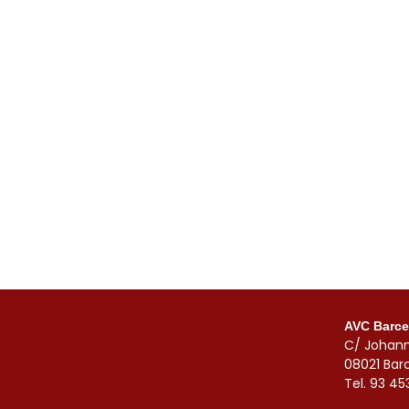
AVC Barce
C/ Johann
08021 Bar
Tel. 93 45