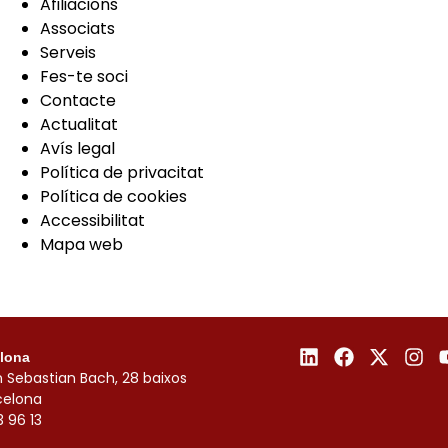
Afiliacions
Associats
Serveis
Fes-te soci
Contacte
Actualitat
Avís legal
Política de privacitat
Política de cookies
Accessibilitat
Mapa web
lona
 Sebastian Bach, 28 baixos
celona
3 96 13