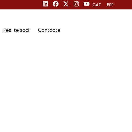
CAT
ESP
Fes-te soci
Contacte