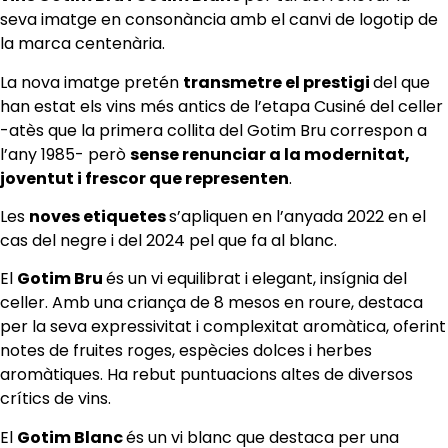
seva imatge en consonància amb el canvi de logotip de
la marca centenària.
La nova imatge pretén
transmetre el prestigi
del que
han estat els vins més antics de l’etapa Cusiné del celler
-atès que la primera collita del Gotim Bru correspon a
l’any 1985- però
sense renunciar a la modernitat,
joventut i frescor que representen
.
Les
noves etiquetes
s’apliquen en l’anyada 2022 en el
cas del negre i del 2024 pel que fa al blanc.
El
Gotim Bru
és un vi equilibrat i elegant, insígnia del
celler. Amb una criança de 8 mesos en roure, destaca
per la seva expressivitat i complexitat aromàtica, oferint
notes de fruites roges, espècies dolces i herbes
aromàtiques. Ha rebut puntuacions altes de diversos
crítics de vins.
El
Gotim Blanc
és un vi blanc que destaca per una