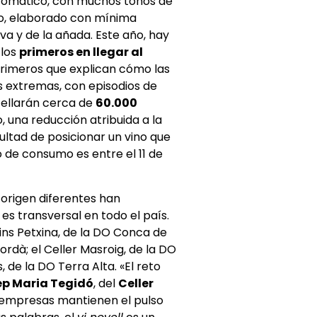
aromático, con muchos tonos de
vo, elaborado con mínima
uva y de la añada. Este año, hay
 los
primeros en llegar al
primeros que explican cómo las
s extremas, con episodios de
otellarán cerca de
60.000
 una reducción atribuida a la
cultad de posicionar un vino que
 de consumo es entre el 11 de
origen diferentes han
es transversal en todo el país.
Vins Petxina, de la DO Conca de
ordà; el Celler Masroig, de la DO
 de la DO Terra Alta. «El reto
ep Maria Tegidó
, del
Celler
as empresas mantienen el pulso