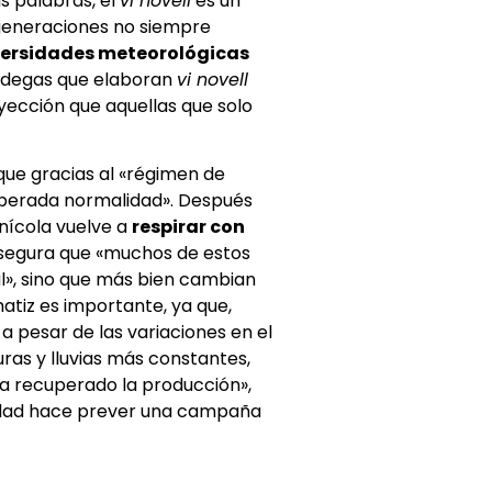
s palabras, el
vi novell
es un
 generaciones no siempre
ersidades meteorológicas
 bodegas que elaboran
vi novell
ección que aquellas que solo
que gracias al «régimen de
esperada normalidad». Después
inícola vuelve a
respirar con
asegura que «muchos de estos
l», sino que más bien cambian
atiz es importante, ya que,
 a pesar de las variaciones en el
ras y lluvias más constantes,
ha recuperado la producción»,
alidad hace prever una campaña