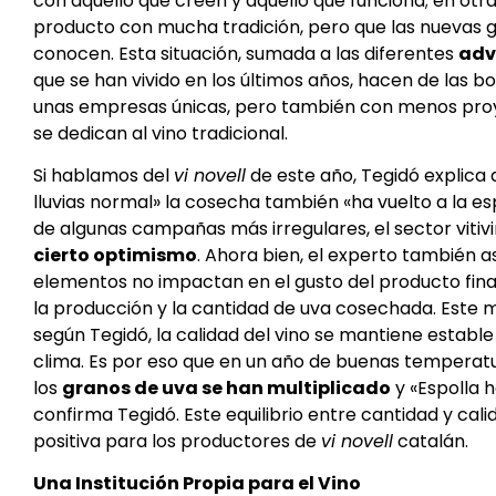
con aquello que creen y aquello que funciona; en otra
producto con mucha tradición, pero que las nuevas
conocen. Esta situación, sumada a las diferentes
adv
que se han vivido en los últimos años, hacen de las
unas empresas únicas, pero también con menos proy
se dedican al vino tradicional.
Si hablamos del
vi novell
de este año, Tegidó explica 
lluvias normal» la cosecha también «ha vuelto a la 
de algunas campañas más irregulares, el sector vitiv
cierto optimismo
. Ahora bien, el experto también 
elementos no impactan en el gusto del producto fina
la producción y la cantidad de uva cosechada. Este m
según Tegidó, la calidad del vino se mantiene estable
clima. Es por eso que en un año de buenas temperatu
los
granos de uva se han multiplicado
y «Espolla 
confirma Tegidó. Este equilibrio entre cantidad y c
positiva para los productores de
vi novell
catalán.
Una Institución Propia para el Vino