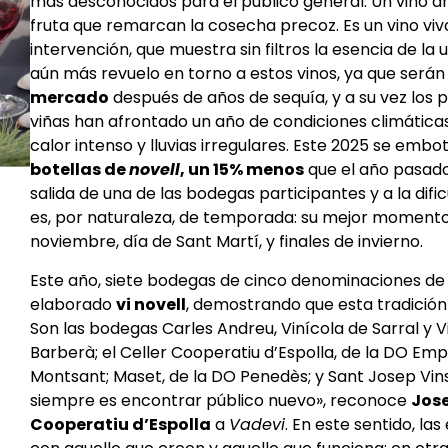
más desconocidos para el público general. Un vino 
fruta que remarcan la cosecha precoz. Es un vino vi
intervención, que muestra sin filtros la esencia de la 
aún más revuelo en torno a estos vinos, ya que serán
mercado
después de años de sequía, y a su vez los 
viñas han afrontado un año de condiciones climática
calor intenso y lluvias irregulares. Este 2025 se emb
botellas de
novell
, un 15% menos
que el año pasado,
salida de una de las bodegas participantes y a la difi
es, por naturaleza, de temporada: su mejor momento
noviembre, día de Sant Martí, y finales de invierno.
Este año, siete bodegas de cinco denominaciones de 
elaborado
vi novell
, demostrando que esta tradición 
Son las bodegas Carles Andreu, Vinícola de Sarral y 
Barberà; el Celler Cooperatiu d’Espolla, de la DO Emp
Montsant; Maset, de la DO Penedès; y Sant Josep Vins,
siempre es encontrar público nuevo», reconoce
Jos
Cooperatiu d’Espolla
a
Vadevi
. En este sentido, l