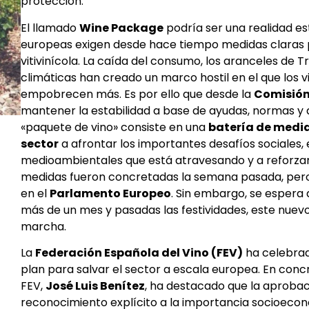
protección.
El llamado
Wine Package
podría ser una realidad e
europeas exigen desde hace tiempo medidas claras 
vitivinícola. La caída del consumo, los aranceles de
climáticas han creado un marco hostil en el que los v
empobrecen más. Es por ello que desde la
Comisión
mantener la estabilidad a base de ayudas, normas y di
«paquete de vino» consiste en una
batería de medi
sector
a afrontar los importantes desafíos sociales,
medioambientales que está atravesando y a reforzar 
medidas fueron concretadas la semana pasada, pero 
en el
Parlamento Europeo
. Sin embargo, se espera
más de un mes y pasadas las festividades, este nuev
marcha.
La
Federación Española del Vino (FEV)
ha celebrad
plan para salvar el sector a escala europea. En concr
FEV,
José Luis Benítez
, ha destacado que la aproba
reconocimiento explícito a la importancia socioecon