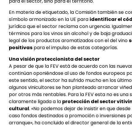
para el sector, sino para el territorio.
En materia de etiquetado, la Comisión también se c
símbolo armonizado en la UE para
identificar el có
jurídica que el sector reclama con urgencia. Igualme
términos para los vinos sin alcohol y de baja graduac
legal de los productos aromatizados con el del vino
s
positivas
para el impulso de estas categorías.
Una visión proteccionista del sector
A pesar de que la FEV está de acuerdo con las nuev
continúan oponiéndose al uso de fondos europeos par
este sentido, el sector ha sufrido mucho en los últim
algunos vinicultores se han planteado arrancar viñedo
por otros más rentables. Para la FEV esta no es una s
claramente ligada a la
protección del sector vitiv
cultural
. «No podemos dejar de insistir en que desde
caso fondos destinados a promoción o inversiones pa
arranque», ha concluido el director general de la enti