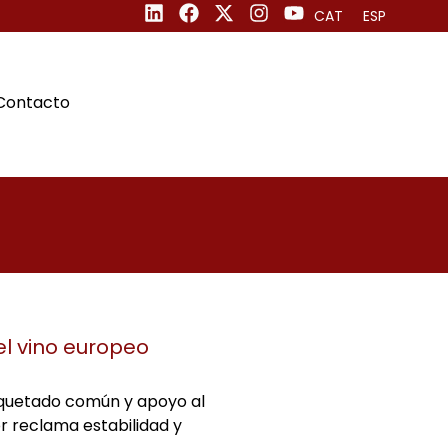
CAT
ESP
Contacto
el vino europeo
iquetado común y apoyo al
or reclama estabilidad y