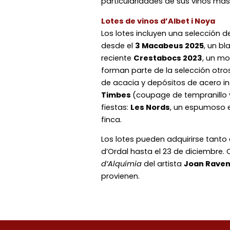
particularidades de sus vinos más
Lotes de vinos d’Albet i Noya
Los lotes incluyen una selección de
desde el
3 Macabeus 2025
, un b
reciente
Crestabocs 2023
, un mo
forman parte de la selección ot
de acacia y depósitos de acero in
Timbes
(coupage de tempranillo 
fiestas:
Les Nords
, un espumoso 
finca.
Los lotes pueden adquirirse tanto
d’Ordal hasta el 23 de diciembre.
d’Alquímia
del artista
Joan Rave
provienen.