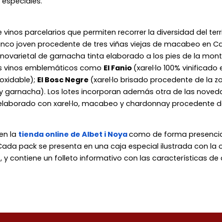
 especiales.
 vinos parcelarios que permiten recorrer la diversidad del terr
lanco joven procedente de tres viñas viejas de macabeo en Can
novarietal de garnacha tinta elaborado a los pies de la mo
ros vinos emblemáticos como
El Fanio
(xarel·lo 100% vinificad
oxidable);
El Bosc Negre
(xarel·lo brisado procedente de la z
y garnacha). Los lotes incorporan además otra de las nove
elaborado con xarel·lo, macabeo y chardonnay procedente d
 en la
tienda online de Albet i Noya
como de forma presencia
 Cada pack se presenta en una caja especial ilustrada con la
n
, y contiene un folleto informativo con las características d