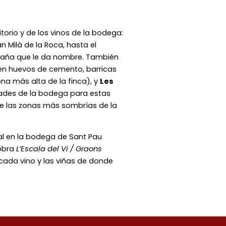
itorio y de los vinos de la bodega:
 Milà de la Roca, hasta el
ntaña que le da nombre. También
o en huevos de cemento, barricas
ona más alta de la finca), y
Les
dades de la bodega para estas
e las zonas más sombrías de la
l en la bodega de Sant Pau
 obra
L’Escala del Vi / Graons
e cada vino y las viñas de donde